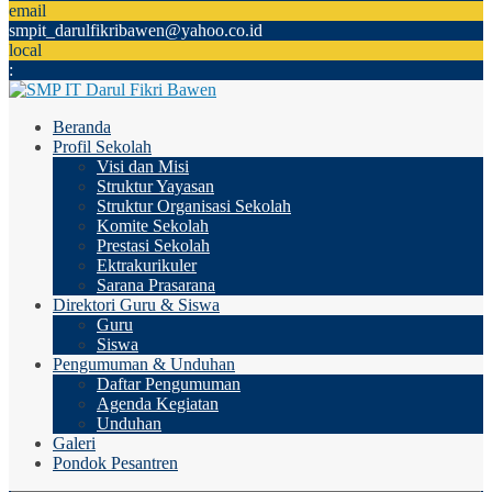
email
smpit_darulfikribawen@yahoo.co.id
local
:
Beranda
Profil Sekolah
Visi dan Misi
Struktur Yayasan
Struktur Organisasi Sekolah
Komite Sekolah
Prestasi Sekolah
Ektrakurikuler
Sarana Prasarana
Direktori Guru & Siswa
Guru
Siswa
Pengumuman & Unduhan
Daftar Pengumuman
Agenda Kegiatan
Unduhan
Galeri
Pondok Pesantren