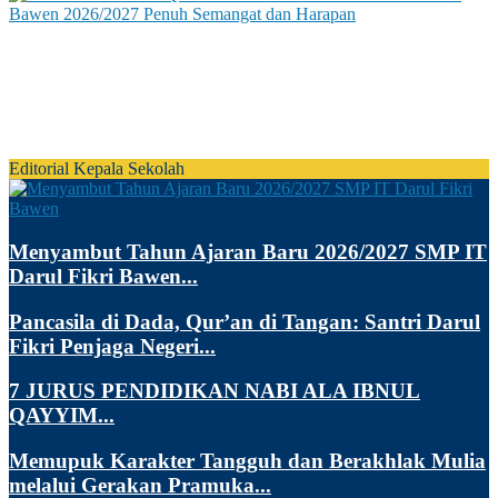
Senin, 13 Jul 2026
Bismillah Generasi Qur’ani! Awalussanah SMP IT
Darul Fikri Bawen 2026/2027 Penuh Semangat dan
Harapan
Editorial Kepala Sekolah
Menyambut Tahun Ajaran Baru 2026/2027 SMP IT
Darul Fikri Bawen...
Pancasila di Dada, Qur’an di Tangan: Santri Darul
Fikri Penjaga Negeri...
7 JURUS PENDIDIKAN NABI ALA IBNUL
QAYYIM...
Memupuk Karakter Tangguh dan Berakhlak Mulia
melalui Gerakan Pramuka...