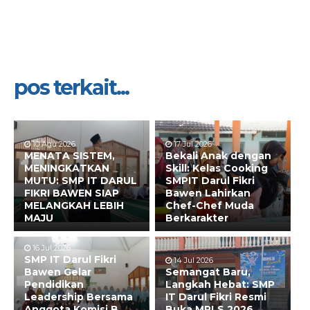
pos terkait...
10 Agu 2026
17 Jul 2026
MENATA SISTEM,
Bekali Anak dengan
MENINGKATKAN
Skill: Kelas Cooking
MUTU: SMP IT DARUL
SMPIT Darul Fikri
FIKRI BAWEN SIAP
Bawen Lahirkan
MELANGKAH LEBIH
Chef-Chef Muda
MAJU
Berkarakter
16 Jul 2026
SMP IT Darul Fikri
14 Jul 2026
Bawen Gelar
Semangat Baru,
Pendidikan
Langkah Hebat: SMP
Leadership Bersama
IT Darul Fikri Resmi
Anggota Komisi B
Buka MPLS 2026,