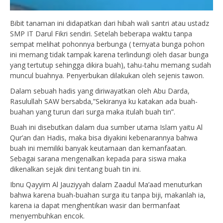
Bibit tanaman ini didapatkan dari hibah wali santri atau ustadz
SMP IT Darul Fikri sendiri. Setelah beberapa waktu tanpa
sempat melihat pohonnya berbunga ( ternyata bunga pohon
ini memang tidak tampak karena terlindungi oleh dasar bunga
yang tertutup sehingga dikira buah), tahu-tahu memang sudah
muncul buahnya. Penyerbukan dilakukan oleh sejenis tawon.
Dalam sebuah hadis yang diriwayatkan oleh Abu Darda,
Rasulullah SAW bersabda,”Sekiranya ku katakan ada buah-
buahan yang turun dari surga maka itulah buah tin”.
Buah ini disebutkan dalam dua sumber utama Islam yaitu Al
Qur’an dan Hadis, maka bisa diyakini kebenarannya bahwa
buah ini memiliki banyak keutamaan dan kemanfaatan.
Sebagai sarana mengenalkan kepada para siswa maka
dikenalkan sejak dini tentang buah tin ini.
Ibnu Qayyim Al Jauziyyah dalam Zaadul Ma’aad menuturkan
bahwa karena buah-buahan surga itu tanpa biji, makanlah ia,
karena ia dapat menghentikan wasir dan bermanfaat
menyembuhkan encok.