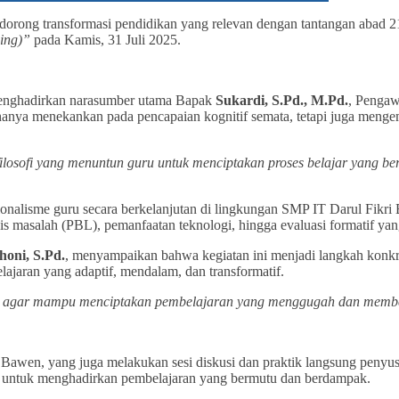
ndorong transformasi pendidikan yang relevan dengan tantangan abad
ing)”
pada Kamis, 31 Juli 2025.
menghadirkan narasumber utama Bapak
Sukardi, S.Pd., M.Pd.
, Penga
nya menekankan pada pencapaian kognitif semata, tetapi juga mengemb
osofi yang menuntun guru untuk menciptakan proses belajar yang ber
nalisme guru secara berkelanjutan di lingkungan SMP IT Darul Fikri 
s masalah (PBL), pemanfaatan teknologi, hingga evaluasi formatif yan
oni, S.Pd.
, menyampaikan bahwa kegiatan ini menjadi langkah konk
jaran yang adaptif, mendalam, dan transformatif.
 agar mampu menciptakan pembelajaran yang menggugah dan memberda
i Bawen, yang juga melakukan sesi diskusi dan praktik langsung penyu
uru untuk menghadirkan pembelajaran yang bermutu dan berdampak.