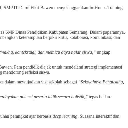
 21, SMP IT Darul Fikri Bawen menyelenggarakan In-House Training
was SMP Dinas Pendidikan Kabupaten Semarang. Dalam paparannya,
angkan keterampilan berpikir kritis, kolaborasi, komunikasi, dan
makna, kontekstual, dan memicu daya nalar siswa,”
ungkap
Bawen. Para pendidik diajak untuk mendalami strategi implementasi
g mendorong refleksi siswa.
ret dalam mewujudkan visi sekolah sebagai
“Sekolahnya Pengusaha,
yakan potensi peserta didik secara holistik,”
tegas beliau.
sunan perangkat ajar berbasis
deep learning
. Suasana interaktif dan