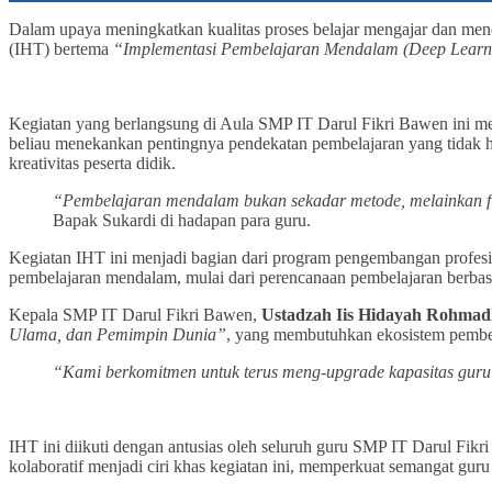
Dalam upaya meningkatkan kualitas proses belajar mengajar dan me
(IHT) bertema
“Implementasi Pembelajaran Mendalam (Deep Learn
Kegiatan yang berlangsung di Aula SMP IT Darul Fikri Bawen ini 
beliau menekankan pentingnya pendekatan pembelajaran yang tidak ha
kreativitas peserta didik.
“Pembelajaran mendalam bukan sekadar metode, melainkan fil
Bapak Sukardi di hadapan para guru.
Kegiatan IHT ini menjadi bagian dari program pengembangan profesio
pembelajaran mendalam, mulai dari perencanaan pembelajaran berbasi
Kepala SMP IT Darul Fikri Bawen,
Ustadzah Iis Hidayah Rohmadh
Ulama, dan Pemimpin Dunia”
, yang membutuhkan ekosistem pembela
“Kami berkomitmen untuk terus meng-upgrade kapasitas guru
IHT ini diikuti dengan antusias oleh seluruh guru SMP IT Darul Fikr
kolaboratif menjadi ciri khas kegiatan ini, memperkuat semangat g