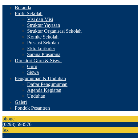
Beranda
Profil Sekolah
Visi dan Misi
Struktur Yayasan
Struktur Organisasi Sekolah
Komite Sekolah
Prestasi Sekolah
Ektrakurikuler
Sarana Prasarana
Direktori Guru & Siswa
Guru
Siswa
Pengumuman & Unduhan
Daftar Pengumuman
Agenda Kegiatan
Unduhan
Galeri
Pondok Pesantren
phone
(0298) 593576
fax
-