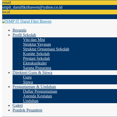
email
smpit_darulfikribawen@yahoo.co.id
local
:
Beranda
Profil Sekolah
Visi dan Misi
Struktur Yayasan
Struktur Organisasi Sekolah
Komite Sekolah
Prestasi Sekolah
Ektrakurikuler
Sarana Prasarana
Direktori Guru & Siswa
Guru
Siswa
Pengumuman & Unduhan
Daftar Pengumuman
Agenda Kegiatan
Unduhan
Galeri
Pondok Pesantren