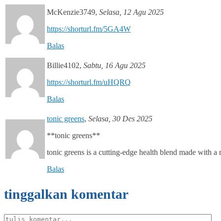
McKenzie3749
,
Selasa, 12 Agu 2025
https://shorturl.fm/5GA4W
Balas
Billie4102
,
Sabtu, 16 Agu 2025
https://shorturl.fm/uHQRQ
Balas
tonic greens
,
Selasa, 30 Des 2025
**tonic greens**
tonic greens is a cutting-edge health blend made with a 
Balas
tinggalkan komentar