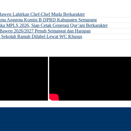
 Bawen Lahirkan Chef-Chef Muda Berkarakter
rsama Anggota Komisi B DPRD Kabupaten Semarang
ka MPLS 2026, Siap Cetak Generasi Qur’ani Berkarakter
ri Bawen 2026/2027 Penuh Semangat dan Harapan
an Sekolah Ramah Difabel Lewat WC Khusus