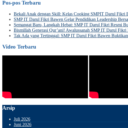
Pos-pos Terbaru
Bekali Anak dengan Skill: Kelas Cooking SMPIT Darul Fikri
SMP IT Darul Fikri Bawen Gelar Pendidikan Leadership Be
Semangat Baru, Langkah Hebat: SMP IT Darul Fikri Resmi Bu
Bismillah Generasi Qur’ani! Awalussanah SMP IT Darul Fik
Tak Ada yang Tertinggal: SMP IT Darul Fikri Bawen Buktik
Video Terbaru
Arsip
Juli 2026
Juni 2026