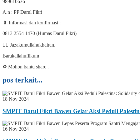
989610636
A.n : PP Darul Fikri
📱 Informasi dan konfirmasi :
0813 2554 1470 (Humas Darul Fikri)
👍🏽 Jazakumullahukhairan,
Barakallahufiikum
♻️ Mohon bantu share .
pos terkait...
18 Nov 2024
SMPIT Darul Fikri Bawen Gelar Aksi Peduli Palest
16 Nov 2024