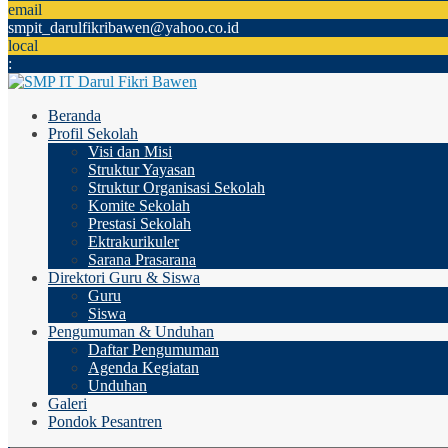
email
smpit_darulfikribawen@yahoo.co.id
local
:
Beranda
Profil Sekolah
Visi dan Misi
Struktur Yayasan
Struktur Organisasi Sekolah
Komite Sekolah
Prestasi Sekolah
Ektrakurikuler
Sarana Prasarana
Direktori Guru & Siswa
Guru
Siswa
Pengumuman & Unduhan
Daftar Pengumuman
Agenda Kegiatan
Unduhan
Galeri
Pondok Pesantren