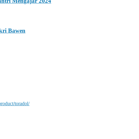
ntri Mengajar 2024
kri Bawen
product/toradol/