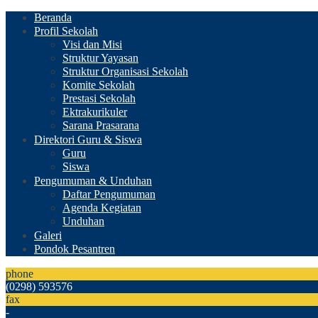
Beranda
Profil Sekolah
Visi dan Misi
Struktur Yayasan
Struktur Organisasi Sekolah
Komite Sekolah
Prestasi Sekolah
Ektrakurikuler
Sarana Prasarana
Direktori Guru & Siswa
Guru
Siswa
Pengumuman & Unduhan
Daftar Pengumuman
Agenda Kegiatan
Unduhan
Galeri
Pondok Pesantren
phone
(0298) 593576
fax
-