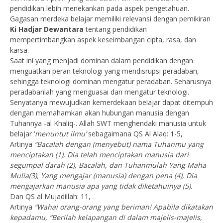
pendidikan lebih menekankan pada aspek pengetahuan.
Gagasan merdeka belajar memiliki relevansi dengan pemikiran
Ki Hadjar Dewantara
tentang pendidikan
mempertimbangkan aspek keseimbangan cipta, rasa, dan
karsa.
Saat ini yang menjadi dominan dalam pendidikan dengan
menguatkan peran teknologi yang mendisrupsi peradaban,
sehingga teknologi dominan mengatur peradaban. Seharusnya
peradabanlah yang menguasai dan mengatur teknologi.
Senyatanya mewujudkan kemerdekaan belajar dapat ditempuh
dengan memahamkan akan hubungan manusia dengan
Tuhannya -al Khaliq-. Allah SWT menghendaki manusia untuk
belajar ‘
menuntut ilmu’
sebagaimana QS Al Alaq: 1-5,
Artinya
“Bacalah dengan (menyebut) nama Tuhanmu yang
menciptakan (1), Dia telah menciptakan manusia dari
segumpal darah (2), Bacalah, dan Tuhanmulah Yang Maha
Mulia(3), Yang mengajar (manusia) dengan pena (4), Dia
mengajarkan manusia apa yang tidak diketahuinya (5).
Dan QS al Mujadillah: 11,
Artinya
“Wahai orang-orang yang beriman! Apabila dikatakan
kepadamu, “Berilah kelapangan di dalam majelis-majelis,