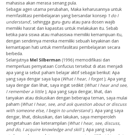
mahasisa akan merasa senang pula.
Sebagai agen utama perubahan, Maka keharusannya untuk
memfasilitasi pembelajaran yang bersandar konsep
‘I do I
understand
’, sehingga guru-guru atau para dosen wajib
memiliki hasrat dan kapasitas untuk melakukan itu. Sebab
ketika para siswa atau mahasiswa memiliki kemampuan itu,
dengan sendirinya mereka memiliki sebuah keyakinan dan
kemantapan hati untuk memfasilitasi pembelajaran secara
berbeda.
Selanjutnya
Mel Silberman
(1996) memodifikasi dan
memperluas pernyataan Confucius tersebut di atas menjadi
apa yang ia sebut paham belajar aktif sebagai berikut: Apa
yang saya dengar saya lupa (
What I hear, I forget
); Apa yang
saya dengar dan lihat, saya ingat sedikit (
What I hear and see,
I remember a little
); Apa yang saya dengar, lihat, dan
tanyakan atau diskusikan dengan beberapa teman, saya mulai
paham (
What I hear, see, and ask question about or discuss
with someone else, I begin to understand
). Apa yang saya
dengar, lihat, diskusikan, dan lakukan, saya memperoleh
pengetahuan dan keterampilan (
What I hear, see, discuss,
and do, I acquire knowledge and skill
); Apa yang saya