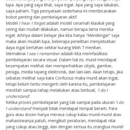
lupa. Apa yang saya lihat, saya ingat. Apa yang saya lakukan,
saya paham. Tiga pernyataan sederhana ini membicarakan
bobot penting dari pembelajaran aktif.
Model
I hear I forget
adalah model ceramah klasikal yang
sering dan mudah dilakukan, namun berapa lama mereka
ingat. Artinya dalam belajar jika kita hanya “Mendengar” saja
maka akan mudah lupa, beberapa penelitian menyebutkan
daya ingat bertahan sekitar kurang lebih 7 menitan.
Memaknai
I see I remember
adalah kita memfasilitasi
pembelajaran secara visual. Dalam hal ini, murid mendapat
kesempatan melihat dan memperhatikan objek, gambar,
peraga, media tayang elektronik, dan lain-lain. Akan tetapi, jika
sebatas melihat saja kata Confucius maka murid akan ingat,
tetapi belum tentu mengerti oleh karena itu, pembelajaran
mestilah sampai tahap melakukan atau berbuat, ‘
I do I
understand’.
Ketika proses pembelajaran yang tak sampai pada ukuran ‘
I do
I understand’
menjadi tidak mendapat tempat berarti. Para
guru atau dosen hanya merasa cukup kalau murid-murid atau
mahasiswanya patuh, mengikuti peraturan, mendapat nilai
yang cukup atau tinggi, dan dengan semua itu orangtua murid/