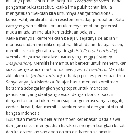
bukunya pada tahun 1069 berjudul “
Freedom to learn
” Pada
pengantar buku tersebut, ketika lima puluh tahun lalu ia
mengatakan “Sekolah kita umumnya sangat tradisional,
konservatif, birokratis, dan resisten terhadap perubahan. Satu
cara yang harus dilakukan untuk menyelamatkan generasi
muda ini adalah melalui kemerdekaan belajar”.
Ketika menyoal kemerdekaan belajar, sejatinya sejak lahir
manusia sudah memiliki empat hal fitrah dalam belajar yakni;
memiliki rasa ingin tahu yang tinggi (
intellectual curiosity
).
Memiliki daya imajinasi kreativitas yang tinggi (
Creative
imagination
). Memiliki kemampuan berpikir untuk menemukan
suatu pengetahuan (
art of discovery and invention).
Memiliki
akhlak mulia (
noble attitude)
terhadap proses penemuan ilmu.
Senyatanya jika Merdeka Belajar harus menjadi komitmen
bersama sebagai langkah yang tepat untuk mencapai
pendidikan yang ideal yang sesuai dengan kondisi saat ini
dengan tujuan untuk mempersiapkan generasi yang tangguh,
cerdas, kreatif, dan memiliki karakter sesuai dengan nilai-nilai
bangsa Indonesia.
Bukankah merdeka belajar memberi kebebasan pada siswa
dan guru untuk menguatkan karakter, mengembangkan bakat
dan keterampilan yang ada dalam diri karena selama ini