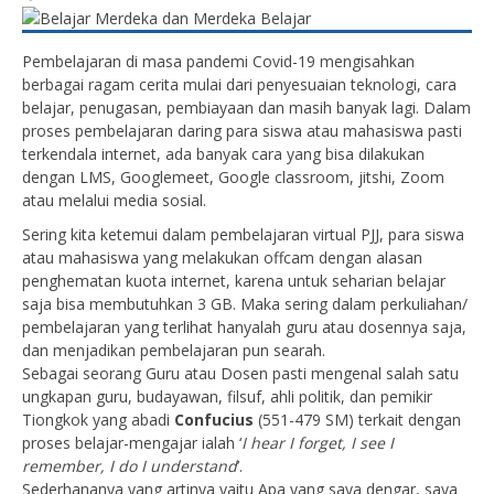
Pembelajaran di masa pandemi Covid-19 mengisahkan
berbagai ragam cerita mulai dari penyesuaian teknologi, cara
belajar, penugasan, pembiayaan dan masih banyak lagi. Dalam
proses pembelajaran daring para siswa atau mahasiswa pasti
terkendala internet, ada banyak cara yang bisa dilakukan
dengan LMS, Googlemeet, Google classroom, jitshi, Zoom
atau melalui media sosial.
Sering kita ketemui dalam pembelajaran virtual PJJ, para siswa
atau mahasiswa yang melakukan offcam dengan alasan
penghematan kuota internet, karena untuk seharian belajar
saja bisa membutuhkan 3 GB. Maka sering dalam perkuliahan/
pembelajaran yang terlihat hanyalah guru atau dosennya saja,
dan menjadikan pembelajaran pun searah.
Sebagai seorang Guru atau Dosen pasti mengenal salah satu
ungkapan guru, budayawan, filsuf, ahli politik, dan pemikir
Tiongkok yang abadi
Confucius
(551-479 SM) terkait dengan
proses belajar-mengajar ialah ‘
I hear I forget, I see I
remember, I do I understand
’.
Sederhananya yang artinya yaitu Apa yang saya dengar, saya