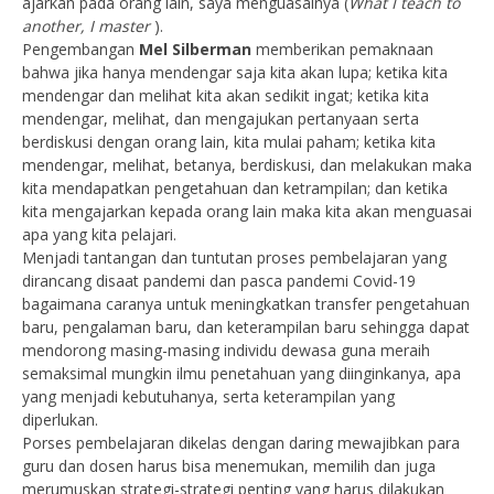
ajarkan pada orang lain, saya menguasainya (
What I teach to
another, I master
).
Pengembangan
Mel Silberman
memberikan pemaknaan
bahwa jika hanya mendengar saja kita akan lupa; ketika kita
mendengar dan melihat kita akan sedikit ingat; ketika kita
mendengar, melihat, dan mengajukan pertanyaan serta
berdiskusi dengan orang lain, kita mulai paham; ketika kita
mendengar, melihat, betanya, berdiskusi, dan melakukan maka
kita mendapatkan pengetahuan dan ketrampilan; dan ketika
kita mengajarkan kepada orang lain maka kita akan menguasai
apa yang kita pelajari.
Menjadi tantangan dan tuntutan proses pembelajaran yang
dirancang disaat pandemi dan pasca pandemi Covid-19
bagaimana caranya untuk meningkatkan transfer pengetahuan
baru, pengalaman baru, dan keterampilan baru sehingga dapat
mendorong masing-masing individu dewasa guna meraih
semaksimal mungkin ilmu penetahuan yang diinginkanya, apa
yang menjadi kebutuhanya, serta keterampilan yang
diperlukan.
Porses pembelajaran dikelas dengan daring mewajibkan para
guru dan dosen harus bisa menemukan, memilih dan juga
merumuskan strategi-strategi penting yang harus dilakukan