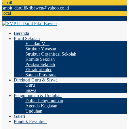
email
smpit_darulfikribawen@yahoo.co.id
local
:
Beranda
Profil Sekolah
Visi dan Misi
Struktur Yayasan
Struktur Organisasi Sekolah
Komite Sekolah
Prestasi Sekolah
Ektrakurikuler
Sarana Prasarana
Direktori Guru & Siswa
Guru
Siswa
Pengumuman & Unduhan
Daftar Pengumuman
Agenda Kegiatan
Unduhan
Galeri
Pondok Pesantren