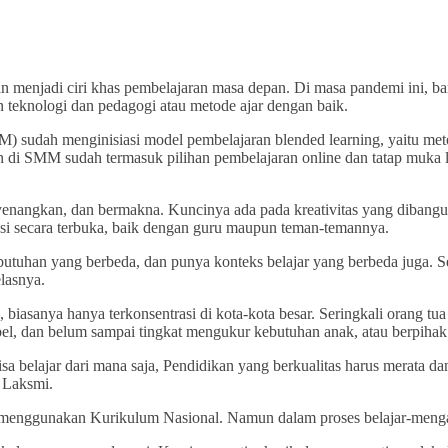
 akan menjadi ciri khas pembelajaran masa depan. Di masa pandemi in
n teknologi dan pedagogi atau metode ajar dengan baik.
 sudah menginisiasi model pembelajaran blended learning, yaitu met
ran di SMM sudah termasuk pilihan pembelajaran online dan tatap mu
nyenangkan, dan bermakna. Kuncinya ada pada kreativitas yang dibang
aksi secara terbuka, baik dengan guru maupun teman-temannya.
utuhan yang berbeda, dan punya konteks belajar yang berbeda juga. 
elasnya.
s, biasanya hanya terkonsentrasi di kota-kota besar. Seringkali orang
sibel, dan belum sampai tingkat mengukur kebutuhan anak, atau berpihak
elajar dari mana saja, Pendidikan yang berkualitas harus merata dan 
 Laksmi.
 menggunakan Kurikulum Nasional. Namun dalam proses belajar-meng