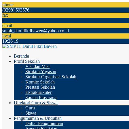
phone
(0298) 593576
fax
-
email
smpit_darulfikribawen@yahoo.co.id
local
19
:
26
20
Beranda
Profil Sekolah
Visi dan Misi
Struktur Yayasan
Struktur Organisasi Sekolah
Komite Sekolah
Prestasi Sekolah
Ektrakurikuler
Sarana Prasarana
Direktori Guru & Siswa
Guru
Siswa
Pengumuman & Unduhan
Daftar Pengumuman
Agenda Kegiatan