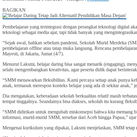
0
BAGIKAN
Pembelajaran yang terintegrasi dengan perangkat teknologi digital
teknologi sebagai media ajar, tapi tidak banyak yang mengintegrasika
“Sejak awal, bahkan sebelum pandemi, Sekolah Murid Merdeka (SMM)
pembelajaran offline atau tatap muka langsung. Rencana pembelaja
Mayesti, di Jakarta, Jumat (4/7).
Menurut Laksmi, belajar daring bisa sangat menarik (engaging), me
selalu mengembangkan kreativitas, agar peserta didik dapat berinter
“SMM menawarkan fleksibilitas. Kami percaya setiap anak punya keb
anak, termasuk merespon konteks belajar yang ada di sekitar anak,” j
Dia mengatakan, keberadaan sekolah berkualitas relatif masih terbata
tempat tinggalnya. Seandainya bisa diakses, sekolah itu kurang flek
“SMM didirikan untuk mengubah miskonsepsi bahwa kita memang bisa b
informasi, murid-murid SMM, tersebar dari Aceh hingga Papua,” ujar
Mengenai kurikulum yang dipakai, Laksmi menjelaskan, SMM tetap