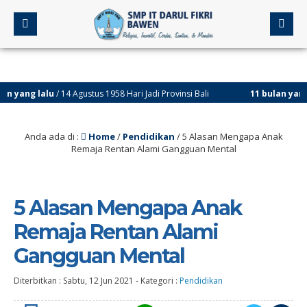
g lalu
/ 14 Agustus 1958 Hari Jadi Provinsi Bali
11 bulan yang lalu
/ 
Anda ada di :
Home
/
Pendidikan
/
5 Alasan Mengapa Anak
Remaja Rentan Alami Gangguan Mental
5 Alasan Mengapa Anak
Remaja Rentan Alami
Gangguan Mental
Diterbitkan :
Sabtu, 12 Jun 2021
-
Kategori :
Pendidikan