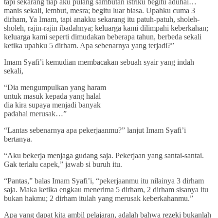
tapi sekarang tiap aku pulang sambutan istriku begitu aduhai…
manis sekali, lembut, mesra; begitu luar biasa. Upahku cuma 3
dirham, Ya Imam, tapi anakku sekarang itu patuh-patuh, sholeh-
sholeh, rajin-rajin ibadahnya; keluarga kami dilimpahi keberkahan;
keluarga kami seperti dimudakan beberapa tahun, berbeda sekali
ketika upahku 5 dirham. Apa sebenarnya yang terjadi?”
Imam Syafi’i kemudian membacakan sebuah syair yang indah
sekali,
“Dia mengumpulkan yang haram
untuk masuk kepada yang halal
dia kira supaya menjadi banyak
padahal merusak…”
“Lantas sebenarnya apa pekerjaanmu?” lanjut Imam Syafi’i
bertanya.
“Aku bekerja menjaga gudang saja. Pekerjaan yang santai-santai.
Gak terlalu capek,” jawab si buruh itu.
“Pantas,” balas Imam Syafi’i, “pekerjaanmu itu nilainya 3 dirham
saja. Maka ketika engkau menerima 5 dirham, 2 dirham sisanya itu
bukan hakmu; 2 dirham itulah yang merusak keberkahanmu.”
Apa yang dapat kita ambil pelajaran, adalah bahwa rezeki bukanlah