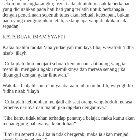
sekumpulan angka-angka; rezeki adalah pintu masuk keberkahan
yang dicurahkan pada hati-hati yang terlatih untuk berbahagia
dengan penerimaan sepenuh tulus akan sebuah ketetapan, bukan
pada yang menginginkan lebih, sedang apa yang dilakukan tak
sepadan.
KATA BIJAK IMAM SYAFI’I
Kafaa bialilm fadilat ‘ana yudaeiyah min lays fiha, wayafrah ‘iidha
nisab ‘iilayh
“Cukuplah ilmu menjadi sebuah keutamaan saat orang yang tak
memiliki mengaku-ngaku memilikinya dan merasa senang jika
dipanggil dengan gelar ilmuwan.”
Wakafaa bialjahl shina ‘an yatabaraa minh man hu fih, wayughdib
‘iidha nisab ‘iilayh
“Cukuplah kebodohan menjadi aib saat orang yang bodoh merasa
terbebas darinya dan marah jika digelari dengannya.”
“Jika kamu tidak tahan terhadap penatnya belajar, maka kamu akan
menanggung bahayanya kebodohan”
“Ilmu itu seperti air. Jika ia tidak bergerak, maka ia akan menjadi
keruh lalu membusuk”