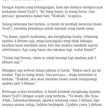
Dengan kepala yang kebingungan, lisan dan hatinya mempercayai
perkataan Imam Syafi’i. ‘Ini Sang Imam. Ia orang benar. Aku
percaya’ gumamnya dalam hati. “Baiklah.” ucapnya.
Selang beberapa hari berlalu, si buruh ini kembali menemui Imam
Syafi’i, meminta petuahnya untuk masalah yang masih sama.
“Ya Imam, seperti nasihatmu, aku menghadap bosku. Sekarang
upahku 4 dirham saja, tetapi keluargaku tetap tidak bahagia;
keadaan kami masihlah sama; Istri dan anakku masihlah seperti
sebelumnya. Apa yang harus aku lakukan lagi, wahai Imam?”
“Temui lagi bosmu, minta ia untuk kurangi lagi upahmu jadi 3
dirham saja.”
Mungkin saja terbesit dalam pikiran si buruh, ‘Makin aneh aja ini
nasihat. Tapi ia orang benar. Aku percaya.’, tetapi kemudian ia
berkata, “Baiklah, aku akan meminta bosku untuk mengurangi
upahku jadi 3 dirham.”
Beberapa waktu kemudian, si buruh kembali menghadap kepada
Imam Syafi’i dengan wajah yang berbeda, “Ya Imam, Ma Syaa
Allah, Tabarakarrahmaan, upahku sekarang cuma 3 dirham, tapi
rasanya semua cukup, bahkan berlimpah. Upahku cuma 3 dirham,