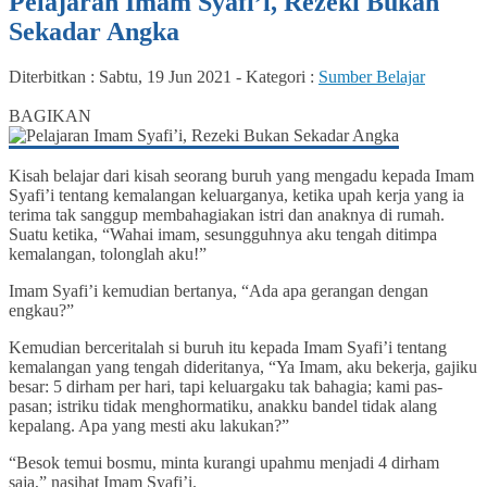
Pelajaran Imam Syafi’i, Rezeki Bukan
Sekadar Angka
Diterbitkan :
Sabtu, 19 Jun 2021
-
Kategori :
Sumber Belajar
0
BAGIKAN
Kisah belajar dari kisah seorang buruh yang mengadu kepada Imam
Syafi’i tentang kemalangan keluarganya, ketika upah kerja yang ia
terima tak sanggup membahagiakan istri dan anaknya di rumah.
Suatu ketika, “Wahai imam, sesungguhnya aku tengah ditimpa
kemalangan, tolonglah aku!”
Imam Syafi’i kemudian bertanya, “Ada apa gerangan dengan
engkau?”
Kemudian berceritalah si buruh itu kepada Imam Syafi’i tentang
kemalangan yang tengah dideritanya, “Ya Imam, aku bekerja, gajiku
besar: 5 dirham per hari, tapi keluargaku tak bahagia; kami pas-
pasan; istriku tidak menghormatiku, anakku bandel tidak alang
kepalang. Apa yang mesti aku lakukan?”
“Besok temui bosmu, minta kurangi upahmu menjadi 4 dirham
saja,” nasihat Imam Syafi’i.