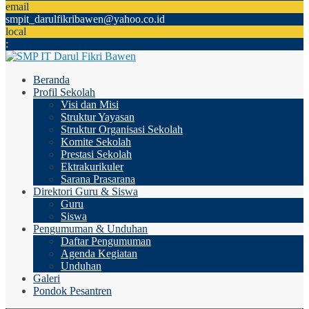
email
smpit_darulfikribawen@yahoo.co.id
local
:
Beranda
Profil Sekolah
Visi dan Misi
Struktur Yayasan
Struktur Organisasi Sekolah
Komite Sekolah
Prestasi Sekolah
Ektrakurikuler
Sarana Prasarana
Direktori Guru & Siswa
Guru
Siswa
Pengumuman & Unduhan
Daftar Pengumuman
Agenda Kegiatan
Unduhan
Galeri
Pondok Pesantren