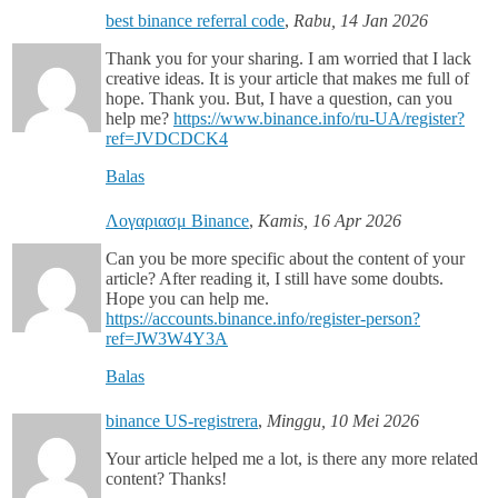
best binance referral code
,
Rabu, 14 Jan 2026
Thank you for your sharing. I am worried that I lack
creative ideas. It is your article that makes me full of
hope. Thank you. But, I have a question, can you
help me?
https://www.binance.info/ru-UA/register?
ref=JVDCDCK4
Balas
Λογαριασμ Binance
,
Kamis, 16 Apr 2026
Can you be more specific about the content of your
article? After reading it, I still have some doubts.
Hope you can help me.
https://accounts.binance.info/register-person?
ref=JW3W4Y3A
Balas
binance US-registrera
,
Minggu, 10 Mei 2026
Your article helped me a lot, is there any more related
content? Thanks!