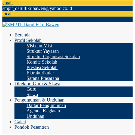
email
smpit_darulfikribawen@yahoo.co.id
local
:
Beranda
Profil Sekolah
Visi dan Misi
Struktur Yayasan
Struktur Organisasi Sekolah
Komite Sekolah
Prestasi Sekolah
Ektrakurikuler
Sarana Prasarana
Direktori Guru & Siswa
Guru
Siswa
Pengumuman & Unduhan
Daftar Pengumuman
Agenda Kegiatan
Unduhan
Galeri
Pondok Pesantren