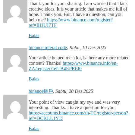
Thank you for your sharing. I am worried that I lack
creative ideas. It is your article that makes me full of
hope. Thank you. But, I have a question, can you
help me?
https://www.binance.com/register?
ref=IHJUI7TF
Balas
binance referal code
,
Rabu, 10 Des 2025
Your article helped me a lot, is there any more related
content? Thanks!
https://www.binance.info/en-
ZA/register?ref=B4EPR6J0
Balas
binance帳戶
,
Sabtu, 20 Des 2025
Your point of view caught my eye and was very
interesting. Thanks. I have a question for you.
https://accounts.binance.com/zh-TC/register-person?
ref=DCKLL1YD
Balas