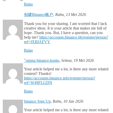
Balas
创建Binance账户
,
Rabu, 13 Mei 2026
Thank you for your sharing. I am worried that I lack
creative ideas. It is your article that makes me full of
hope. Thank you. But, I have a question, can you
help me?
https://accounts.binance.bh/register/person?
ref=IXBIAFVY
Balas
"oppna binance-konto
,
Selasa, 19 Mei 2026
Your article helped me a lot, is there any more related
content? Thanks!
https://accounts.binance.info/register/person?
ref=W49FLGDN
Balas
binance Sign Up
,
Rabu, 10 Jun 2026
Your article helped me a lot, is there any more related