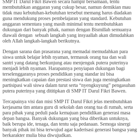
SMP IT Darul Fikri Bawen secara hampir bersamaan, tentu
membutuhkan anggaran yang cukup besar, namun demikian mau
tidak mau kebutuhan-kebutuhan tersebut memang harus diadakan
guna mendukung proses pembelajaran yang standard. Kebutuhan
anggaran sementara yang masih minimal tentu membutuhkan
dukungan dari banyak pihak, namun dengan Bismillah semuanya
diawali dengan sebuah langkah yang insyaallah akan dimudahkan
oleh Allah langkah-langkah berikutnya.
Dengan sarana dan prasarana yang memadai memudahkan para
siswa untuk belajar lebih nyaman, termasuk orang tua dan wali
santri yang datang berkunjung atau menjenguk putera puterinya
menjadi lebih nyaman. Harapannya penyiapan dukungan bagi
terselenggaranya proses pendidikan yang standar ini bisa
meningkatkan capaian dan prestasi siswa dan juga meningkatkan
partisipasi wali siswa dalam turut serta “nyengkuyung” pengasuhan
putera puterinya yang dititipkan di SMP IT Darul Fikri Bawen.
Tercapainya visi dan misi SMP IT Darul Fikri jelas membutuhkan
kerjasama tim antara guru di sekolah dan orang tua di rumah, serta
para pihak yang peduli pada kemajuan pendidikan generasi masa
depan bangsa. Banyak dukungan yang bisa diberikan untuknya,
baik berupa ide, tenaga, dan tentu saja pedanaan. Semoga sinergi
banyak pihak ini bisa terwujud agar kaderisasi generasi bangsa yang
berkarakter mulia bisa diwujudkan.