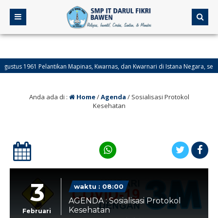
us 1961 Pelantikan Mapinas, Kwarnas, dan Kwarnari di Istana Negara, serta pe
s 1950 Hari Jadi Provinsi Kalimantan Selatan.
Anda ada di :
Home
/
Agenda
/
Sosialisasi Protokol
Kesehatan
3
waktu : 08:00
AGENDA : Sosialisasi Protokol
Kesehatan
Februari