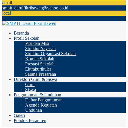
email
smpit_darulfikribawen@yahoo.co.id
local
:
Beranda
Profil Sekolah
Visi dan Misi
Struktur Yayasan
Struktur Organisasi Sekolah
Komite Sekolah
Prestasi Sekolah
Ektrakurikuler
Sarana Prasarana
Direktori Guru & Siswa
Guru
Siswa
Pengumuman & Unduhan
Daftar Pengumuman
Agenda Kegiatan
Unduhan
Galeri
Pondok Pesantren