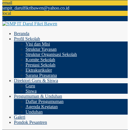
email
smpit_darulfikribawen@yahoo.co.id
local
:
Beranda
Profil Sekolah
Visi dan Misi
Struktur Yayasan
Struktur Organisasi Sekolah
Komite Sekolah
Prestasi Sekolah
Ektrakurikuler
Sarana Prasarana
Direktori Guru & Siswa
Guru
Siswa
Pengumuman & Unduhan
Daftar Pengumuman
Agenda Kegiatan
Unduhan
Galeri
Pondok Pesantren