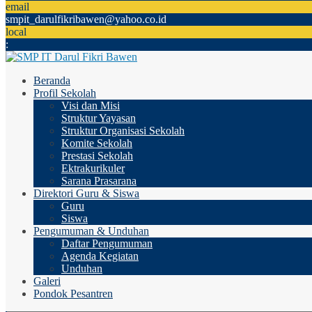
email
smpit_darulfikribawen@yahoo.co.id
local
:
Beranda
Profil Sekolah
Visi dan Misi
Struktur Yayasan
Struktur Organisasi Sekolah
Komite Sekolah
Prestasi Sekolah
Ektrakurikuler
Sarana Prasarana
Direktori Guru & Siswa
Guru
Siswa
Pengumuman & Unduhan
Daftar Pengumuman
Agenda Kegiatan
Unduhan
Galeri
Pondok Pesantren