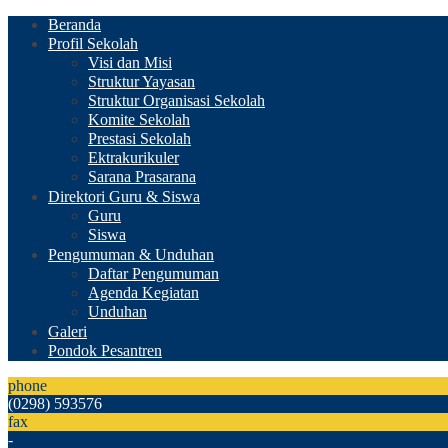
Beranda
Profil Sekolah
Visi dan Misi
Struktur Yayasan
Struktur Organisasi Sekolah
Komite Sekolah
Prestasi Sekolah
Ektrakurikuler
Sarana Prasarana
Direktori Guru & Siswa
Guru
Siswa
Pengumuman & Unduhan
Daftar Pengumuman
Agenda Kegiatan
Unduhan
Galeri
Pondok Pesantren
phone
(0298) 593576
fax
-