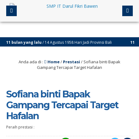
1 bulan yang lalu
/ 14 Agustus 1958 Hari Jadi Provinsi Bali
11 bulan
Anda ada di :
Home
/
Prestasi
/
Sofiana binti Bapak
Gampang Tercapai Target Hafalan
Sofiana binti Bapak
Gampang Tercapai Target
Hafalan
Peraih prestasi :