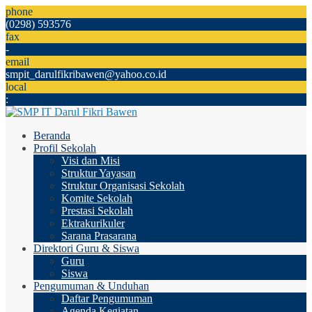
phone
(0298) 593576
fax
-
email
smpit_darulfikribawen@yahoo.co.id
local
:
Beranda
Profil Sekolah
Visi dan Misi
Struktur Yayasan
Struktur Organisasi Sekolah
Komite Sekolah
Prestasi Sekolah
Ektrakurikuler
Sarana Prasarana
Direktori Guru & Siswa
Guru
Siswa
Pengumuman & Unduhan
Daftar Pengumuman
Agenda Kegiatan