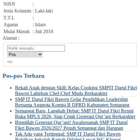
NISN
:
Jenis Kelamin
: Laki-laki
T.T.L
:
Agama
: Islam
Mulai Masuk
: Juli 2018
Alamat :
Pos-pos Terbaru
Bekali Anak dengan Skill: Kelas Cooking SMPIT Darul Fikri
Bawen Lahirkan Chef-Chef Muda Berkarakter
SMP IT Darul Fikri Bawen Gelar Pendidikan Leadership
Bersama Anggota Komisi B DPRD Kabupaten Semarang
Semangat Baru, Langkah Hebat: SMP IT Darul Fikri Resmi
Buka MPLS 2026, Siap Cetak Generasi Qur’ani Berkarakter
Bismillah Generasi Qur’ani! Awalussanah SMP IT Darul
Fikri Bawen 2026/2027 Penuh Semangat dan Harapan
Tak Ada yang Tertinggal: SMP IT Darul Fikri Bawen
Buktikan Sekolah Ramah Difabel Lewat WC Khusus