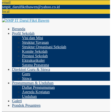
email
smpit_darulfikribawen@yahoo.co.id
local
:
Beranda
Profil Sekolah
Visi dan Misi
Struktur Yayasan
Struktur Organisasi Sekolah
Komite Sekolah
Prestasi Sekolah
Ektrakurikuler
Sarana Prasarana
Direktori Guru & Siswa
Guru
Siswa
Pengumuman & Unduhan
Daftar Pengumuman
Agenda Kegiatan
Unduhan
Galeri
Pondok Pesantren