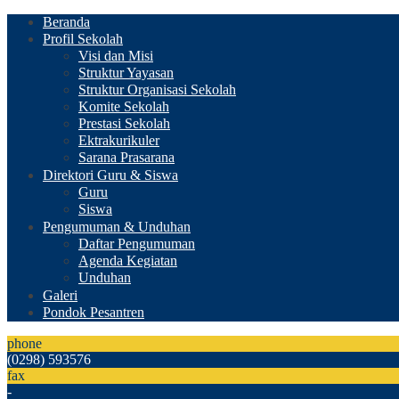
Beranda
Profil Sekolah
Visi dan Misi
Struktur Yayasan
Struktur Organisasi Sekolah
Komite Sekolah
Prestasi Sekolah
Ektrakurikuler
Sarana Prasarana
Direktori Guru & Siswa
Guru
Siswa
Pengumuman & Unduhan
Daftar Pengumuman
Agenda Kegiatan
Unduhan
Galeri
Pondok Pesantren
phone
(0298) 593576
fax
-