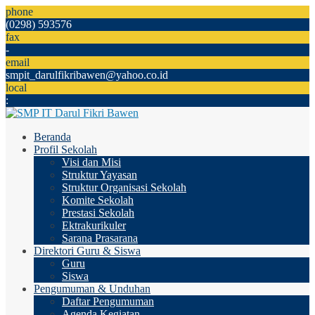
phone
(0298) 593576
fax
-
email
smpit_darulfikribawen@yahoo.co.id
local
:
Beranda
Profil Sekolah
Visi dan Misi
Struktur Yayasan
Struktur Organisasi Sekolah
Komite Sekolah
Prestasi Sekolah
Ektrakurikuler
Sarana Prasarana
Direktori Guru & Siswa
Guru
Siswa
Pengumuman & Unduhan
Daftar Pengumuman
Agenda Kegiatan