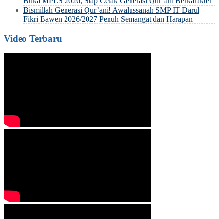
Buka MPLS 2026, Siap Cetak Generasi Qur’ani Berkarakter
Bismillah Generasi Qur’ani! Awalussanah SMP IT Darul
Fikri Bawen 2026/2027 Penuh Semangat dan Harapan
Video Terbaru