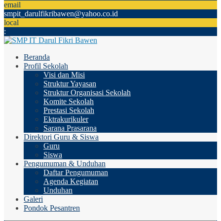
email
smpit_darulfikribawen@yahoo.co.id
local
:
Beranda
Profil Sekolah
Visi dan Misi
Struktur Yayasan
Struktur Organisasi Sekolah
Komite Sekolah
Prestasi Sekolah
Ektrakurikuler
Sarana Prasarana
Direktori Guru & Siswa
Guru
Siswa
Pengumuman & Unduhan
Daftar Pengumuman
Agenda Kegiatan
Unduhan
Galeri
Pondok Pesantren