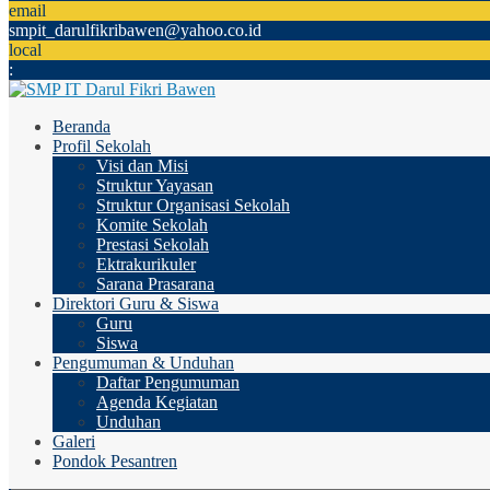
email
smpit_darulfikribawen@yahoo.co.id
local
:
Beranda
Profil Sekolah
Visi dan Misi
Struktur Yayasan
Struktur Organisasi Sekolah
Komite Sekolah
Prestasi Sekolah
Ektrakurikuler
Sarana Prasarana
Direktori Guru & Siswa
Guru
Siswa
Pengumuman & Unduhan
Daftar Pengumuman
Agenda Kegiatan
Unduhan
Galeri
Pondok Pesantren