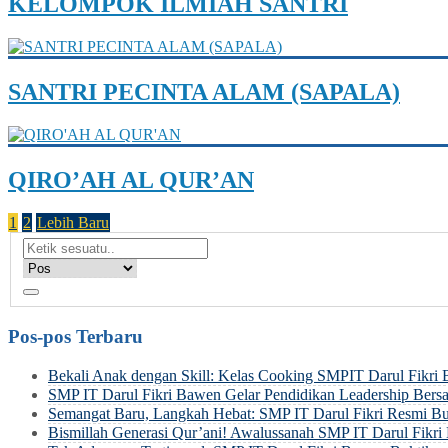
KELOMPOK ILMIAH SANTRI
SANTRI PECINTA ALAM (SAPALA)
QIRO’AH AL QUR’AN
1
2
Lebih Baru
Pos-pos Terbaru
Bekali Anak dengan Skill: Kelas Cooking SMPIT Darul Fikri
SMP IT Darul Fikri Bawen Gelar Pendidikan Leadership Be
Semangat Baru, Langkah Hebat: SMP IT Darul Fikri Resmi Bu
Bismillah Generasi Qur’ani! Awalussanah SMP IT Darul Fik