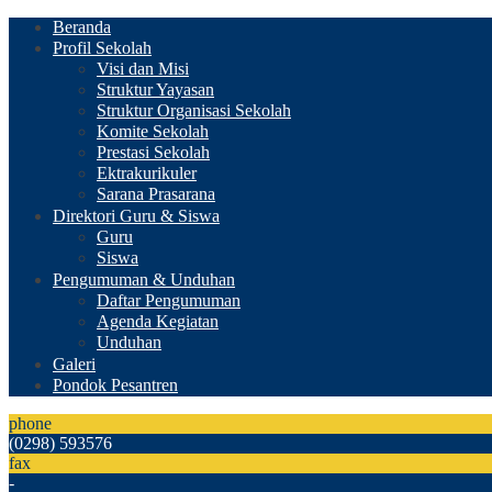
Beranda
Profil Sekolah
Visi dan Misi
Struktur Yayasan
Struktur Organisasi Sekolah
Komite Sekolah
Prestasi Sekolah
Ektrakurikuler
Sarana Prasarana
Direktori Guru & Siswa
Guru
Siswa
Pengumuman & Unduhan
Daftar Pengumuman
Agenda Kegiatan
Unduhan
Galeri
Pondok Pesantren
phone
(0298) 593576
fax
-