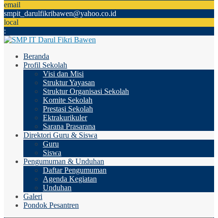
email
smpit_darulfikribawen@yahoo.co.id
local
:
Beranda
Profil Sekolah
Visi dan Misi
Struktur Yayasan
Struktur Organisasi Sekolah
Komite Sekolah
Prestasi Sekolah
Ektrakurikuler
Sarana Prasarana
Direktori Guru & Siswa
Guru
Siswa
Pengumuman & Unduhan
Daftar Pengumuman
Agenda Kegiatan
Unduhan
Galeri
Pondok Pesantren