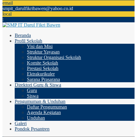
email
smpit_darulfikribawen@yahoo.co.id
local
:
Beranda
Profil Sekolah
Visi dan Misi
Struktur Yayasan
Struktur Organisasi Sekolah
Komite Sekolah
Prestasi Sekolah
Ektrakurikuler
Sarana Prasarana
Direktori Guru & Siswa
Guru
Siswa
Pengumuman & Unduhan
Daftar Pengumuman
Agenda Kegiatan
Unduhan
Galeri
Pondok Pesantren