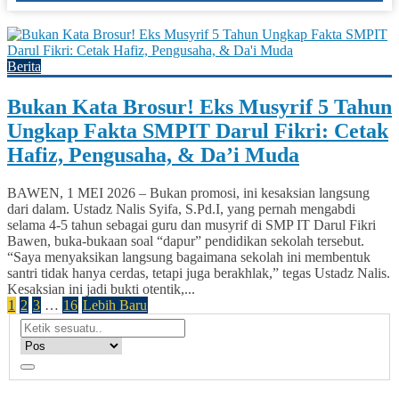
3
Berita
Bukan Kata Brosur! Eks Musyrif 5 Tahun
Ungkap Fakta SMPIT Darul Fikri: Cetak
Hafiz, Pengusaha, & Da’i Muda
BAWEN, 1 MEI 2026 – Bukan promosi, ini kesaksian langsung
dari dalam. Ustadz Nalis Syifa, S.Pd.I, yang pernah mengabdi
selama 4-5 tahun sebagai guru dan musyrif di SMP IT Darul Fikri
Bawen, buka-bukaan soal “dapur” pendidikan sekolah tersebut.
“Saya menyaksikan langsung bagaimana sekolah ini membentuk
santri tidak hanya cerdas, tetapi juga berakhlak,” tegas Ustadz Nalis.
Kesaksian ini jadi bukti otentik,...
1
2
3
…
16
Lebih Baru