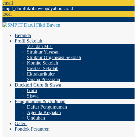
email
smpit_darulfikribawen@yahoo.co.id
local
:
Beranda
Profil Sekolah
Visi dan Misi
Struktur Yayasan
Struktur Organisasi Sekolah
Komite Sekolah
Prestasi Sekolah
Ektrakurikuler
Sarana Prasarana
Direktori Guru & Siswa
Guru
Siswa
Pengumuman & Unduhan
Daftar Pengumuman
Agenda Kegiatan
Unduhan
Galeri
Pondok Pesantren