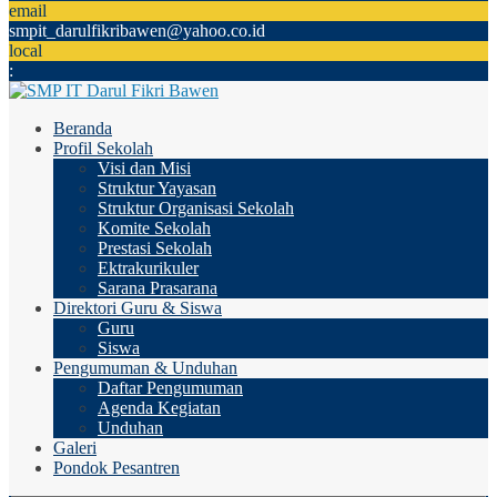
email
smpit_darulfikribawen@yahoo.co.id
local
:
Beranda
Profil Sekolah
Visi dan Misi
Struktur Yayasan
Struktur Organisasi Sekolah
Komite Sekolah
Prestasi Sekolah
Ektrakurikuler
Sarana Prasarana
Direktori Guru & Siswa
Guru
Siswa
Pengumuman & Unduhan
Daftar Pengumuman
Agenda Kegiatan
Unduhan
Galeri
Pondok Pesantren