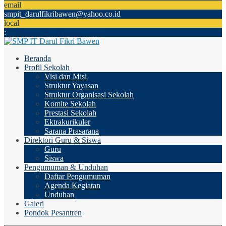
email
smpit_darulfikribawen@yahoo.co.id
local
:
Beranda
Profil Sekolah
Visi dan Misi
Struktur Yayasan
Struktur Organisasi Sekolah
Komite Sekolah
Prestasi Sekolah
Ektrakurikuler
Sarana Prasarana
Direktori Guru & Siswa
Guru
Siswa
Pengumuman & Unduhan
Daftar Pengumuman
Agenda Kegiatan
Unduhan
Galeri
Pondok Pesantren