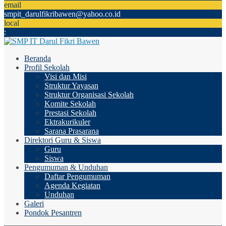
email
smpit_darulfikribawen@yahoo.co.id
local
:
Beranda
Profil Sekolah
Visi dan Misi
Struktur Yayasan
Struktur Organisasi Sekolah
Komite Sekolah
Prestasi Sekolah
Ektrakurikuler
Sarana Prasarana
Direktori Guru & Siswa
Guru
Siswa
Pengumuman & Unduhan
Daftar Pengumuman
Agenda Kegiatan
Unduhan
Galeri
Pondok Pesantren