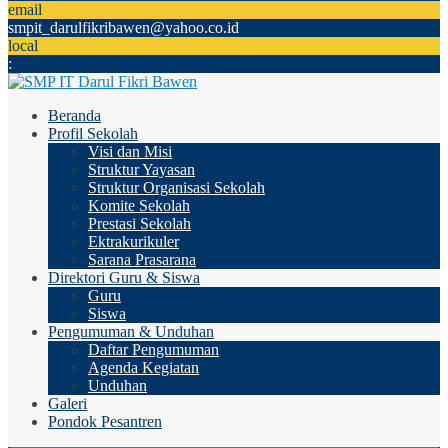
email
smpit_darulfikribawen@yahoo.co.id
local
:
Beranda
Profil Sekolah
Visi dan Misi
Struktur Yayasan
Struktur Organisasi Sekolah
Komite Sekolah
Prestasi Sekolah
Ektrakurikuler
Sarana Prasarana
Direktori Guru & Siswa
Guru
Siswa
Pengumuman & Unduhan
Daftar Pengumuman
Agenda Kegiatan
Unduhan
Galeri
Pondok Pesantren