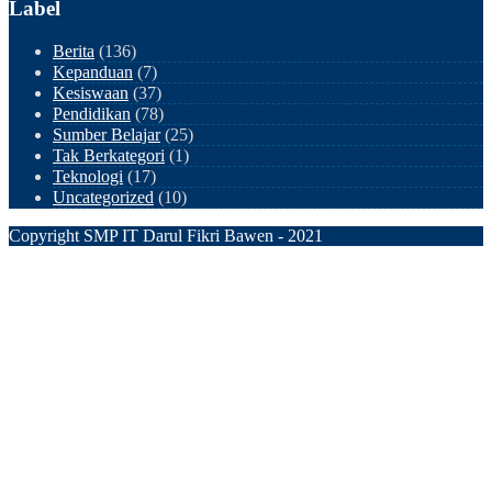
Label
Berita
(136)
Kepanduan
(7)
Kesiswaan
(37)
Pendidikan
(78)
Sumber Belajar
(25)
Tak Berkategori
(1)
Teknologi
(17)
Uncategorized
(10)
Copyright SMP IT Darul Fikri Bawen - 2021