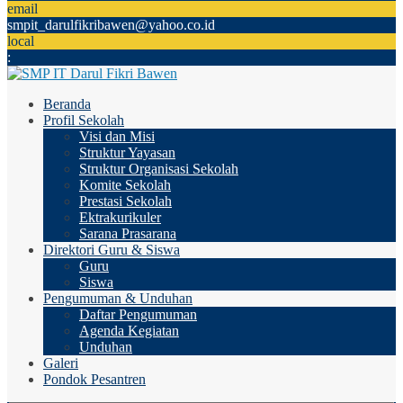
email
smpit_darulfikribawen@yahoo.co.id
local
:
Beranda
Profil Sekolah
Visi dan Misi
Struktur Yayasan
Struktur Organisasi Sekolah
Komite Sekolah
Prestasi Sekolah
Ektrakurikuler
Sarana Prasarana
Direktori Guru & Siswa
Guru
Siswa
Pengumuman & Unduhan
Daftar Pengumuman
Agenda Kegiatan
Unduhan
Galeri
Pondok Pesantren