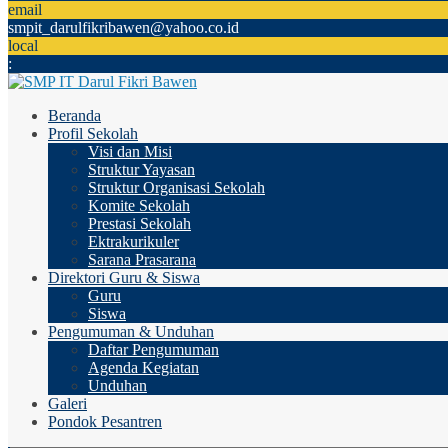
email
smpit_darulfikribawen@yahoo.co.id
local
:
Beranda
Profil Sekolah
Visi dan Misi
Struktur Yayasan
Struktur Organisasi Sekolah
Komite Sekolah
Prestasi Sekolah
Ektrakurikuler
Sarana Prasarana
Direktori Guru & Siswa
Guru
Siswa
Pengumuman & Unduhan
Daftar Pengumuman
Agenda Kegiatan
Unduhan
Galeri
Pondok Pesantren