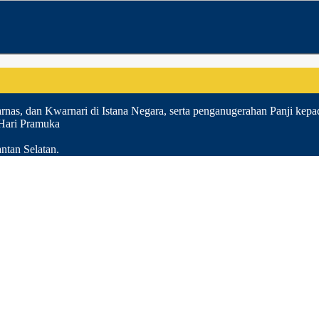
nas, dan Kwarnari di Istana Negara, serta penganugerahan Panji kepa
 Hari Pramuka
ntan Selatan.