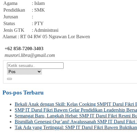
Agama
: Islam
Pendidikan
: SMK
Jurusan
:
Status
: PTY
Jenis GTK
: Administrasi
Alamat : RT 04 RW 05 Ngrawan Lor Bawen
+62 858-7200-3403
musrori.libra@gmail.com
Pos-pos Terbaru
Bekali Anak dengan Skill: Kelas Cooking SMPIT Darul Fikri
SMP IT Darul Fikri Bawen Gelar Pendidikan Leadership Be
Semangat Baru, Langkah Hebat: SMP IT Darul Fikri Resmi Bu
Bismillah Generasi Qur’ani! Awalussanah SMP IT Darul Fik
Tak Ada yang Tertinggal: SMP IT Darul Fikri Bawen Buktik