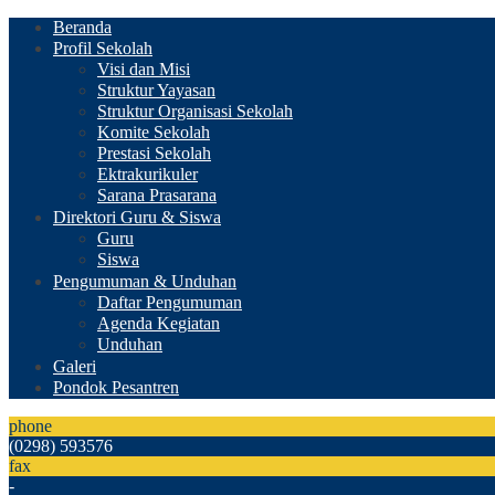
Beranda
Profil Sekolah
Visi dan Misi
Struktur Yayasan
Struktur Organisasi Sekolah
Komite Sekolah
Prestasi Sekolah
Ektrakurikuler
Sarana Prasarana
Direktori Guru & Siswa
Guru
Siswa
Pengumuman & Unduhan
Daftar Pengumuman
Agenda Kegiatan
Unduhan
Galeri
Pondok Pesantren
phone
(0298) 593576
fax
-