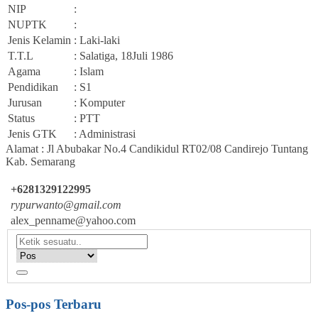
NIP
:
NUPTK
:
Jenis Kelamin
: Laki-laki
T.T.L
: Salatiga, 18Juli 1986
Agama
: Islam
Pendidikan
: S1
Jurusan
: Komputer
Status
: PTT
Jenis GTK
: Administrasi
Alamat : Jl Abubakar No.4 Candikidul RT02/08 Candirejo Tuntang
Kab. Semarang
+6281329122995
rypurwanto@gmail.com
alex_penname@yahoo.com
Pos-pos Terbaru