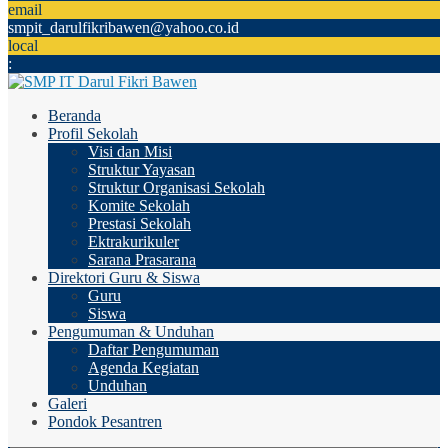
email
smpit_darulfikribawen@yahoo.co.id
local
:
Beranda
Profil Sekolah
Visi dan Misi
Struktur Yayasan
Struktur Organisasi Sekolah
Komite Sekolah
Prestasi Sekolah
Ektrakurikuler
Sarana Prasarana
Direktori Guru & Siswa
Guru
Siswa
Pengumuman & Unduhan
Daftar Pengumuman
Agenda Kegiatan
Unduhan
Galeri
Pondok Pesantren