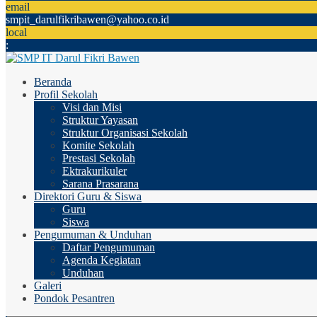
email
smpit_darulfikribawen@yahoo.co.id
local
:
Beranda
Profil Sekolah
Visi dan Misi
Struktur Yayasan
Struktur Organisasi Sekolah
Komite Sekolah
Prestasi Sekolah
Ektrakurikuler
Sarana Prasarana
Direktori Guru & Siswa
Guru
Siswa
Pengumuman & Unduhan
Daftar Pengumuman
Agenda Kegiatan
Unduhan
Galeri
Pondok Pesantren