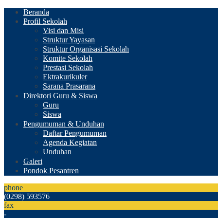
Beranda
Profil Sekolah
Visi dan Misi
Struktur Yayasan
Struktur Organisasi Sekolah
Komite Sekolah
Prestasi Sekolah
Ektrakurikuler
Sarana Prasarana
Direktori Guru & Siswa
Guru
Siswa
Pengumuman & Unduhan
Daftar Pengumuman
Agenda Kegiatan
Unduhan
Galeri
Pondok Pesantren
phone
(0298) 593576
fax
-