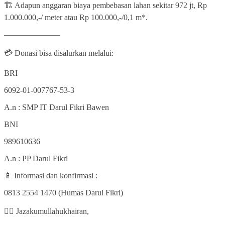
🏗 Adapun anggaran biaya pembebasan lahan sekitar 972 jt, Rp
1.000.000,-/ meter atau Rp 100.000,-/0,1 m*.
———————
💳 Donasi bisa disalurkan melalui:
BRI
6092-01-007767-53-3
A.n : SMP IT Darul Fikri Bawen
BNI
989610636
A.n : PP Darul Fikri
📱 Informasi dan konfirmasi :
0813 2554 1470 (Humas Darul Fikri)
👍🏽 Jazakumullahukhairan,