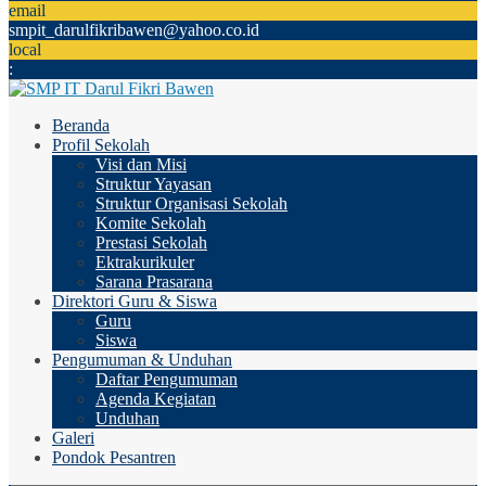
email
smpit_darulfikribawen@yahoo.co.id
local
:
Beranda
Profil Sekolah
Visi dan Misi
Struktur Yayasan
Struktur Organisasi Sekolah
Komite Sekolah
Prestasi Sekolah
Ektrakurikuler
Sarana Prasarana
Direktori Guru & Siswa
Guru
Siswa
Pengumuman & Unduhan
Daftar Pengumuman
Agenda Kegiatan
Unduhan
Galeri
Pondok Pesantren