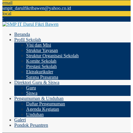
email
smpit_darulfikribawen@yahoo.co.id
local
:
Beranda
Profil Sekolah
Visi dan Misi
Struktur Yayasan
Struktur Organisasi Sekolah
Komite Sekolah
Prestasi Sekolah
Ektrakurikuler
Sarana Prasarana
Direktori Guru & Siswa
Guru
Siswa
Pengumuman & Unduhan
Daftar Pengumuman
Agenda Kegiatan
Unduhan
Galeri
Pondok Pesantren