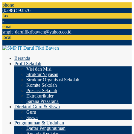
phone
(0298) 593576
fax
-
email
smpit_darulfikribawen@yahoo.co.id
local
:
Beranda
Profil Sekolah
Visi dan Misi
Struktur Yayasan
Struktur Organisasi Sekolah
Komite Sekolah
Prestasi Sekolah
Ektrakurikuler
Sarana Prasarana
Direktori Guru & Siswa
Guru
Siswa
Pengumuman & Unduhan
Daftar Pengumuman
Agenda Kegiatan