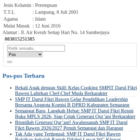
Jenis Kelamin
: Perempuan
T.T.L
: Lampung, 8 Juli 2001
Agama
: Islam
Mulai Masuk
: 12 Juni 2016
Alamat : Jl. Air Keruh Setiap Hari No. 14 Sumberjaya
083815251385
Pos-pos Terbaru
Bekali Anak dengan Skill: Kelas Cooking SMPIT Darul Fikri
Bawen Lahirkan Chef-Chef Muda Berkarakter
SMP IT Darul Fikri Bawen Gelar Pendidikan Leadership
Bersama Anggota Komisi B DPRD Kabupaten Semarang
Semangat Baru, Langkah Hebat: SMP IT Darul Fikri Resmi
Buka MPLS 2026, Siap Cetak Generasi Qur’ani Berkarakter
Bismillah Generasi Qur’ani! Awalussanah SMP IT Darul
Fikri Bawen 2026/2027 Penuh Semangat dan Harapan
Tak Ada yang Tertinggal: SMP IT Darul Fikri Bawen
Buktikan Sekolah Ramah Difabel Lewat WC Khusus