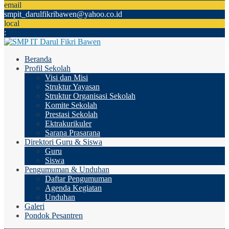
email
smpit_darulfikribawen@yahoo.co.id
local
:
Beranda
Profil Sekolah
Visi dan Misi
Struktur Yayasan
Struktur Organisasi Sekolah
Komite Sekolah
Prestasi Sekolah
Ektrakurikuler
Sarana Prasarana
Direktori Guru & Siswa
Guru
Siswa
Pengumuman & Unduhan
Daftar Pengumuman
Agenda Kegiatan
Unduhan
Galeri
Pondok Pesantren