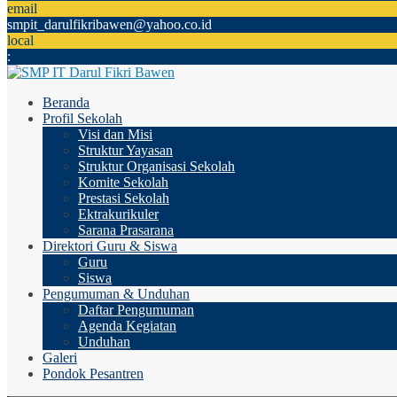
email
smpit_darulfikribawen@yahoo.co.id
local
:
Beranda
Profil Sekolah
Visi dan Misi
Struktur Yayasan
Struktur Organisasi Sekolah
Komite Sekolah
Prestasi Sekolah
Ektrakurikuler
Sarana Prasarana
Direktori Guru & Siswa
Guru
Siswa
Pengumuman & Unduhan
Daftar Pengumuman
Agenda Kegiatan
Unduhan
Galeri
Pondok Pesantren