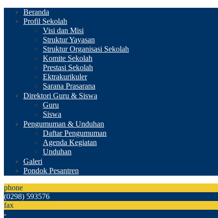
Beranda
Profil Sekolah
Visi dan Misi
Struktur Yayasan
Struktur Organisasi Sekolah
Komite Sekolah
Prestasi Sekolah
Ektrakurikuler
Sarana Prasarana
Direktori Guru & Siswa
Guru
Siswa
Pengumuman & Unduhan
Daftar Pengumuman
Agenda Kegiatan
Unduhan
Galeri
Pondok Pesantren
phone
(0298) 593576
fax
-