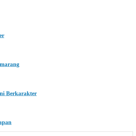
er
emarang
ni Berkarakter
rapan