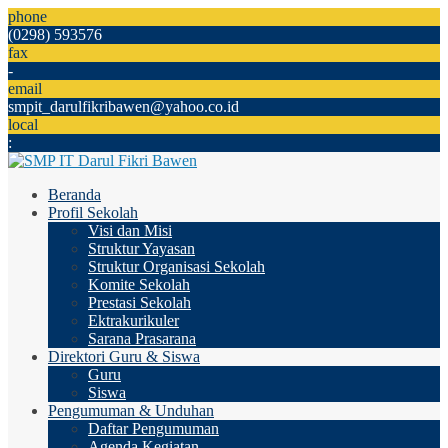
phone
(0298) 593576
fax
-
email
smpit_darulfikribawen@yahoo.co.id
local
:
Beranda
Profil Sekolah
Visi dan Misi
Struktur Yayasan
Struktur Organisasi Sekolah
Komite Sekolah
Prestasi Sekolah
Ektrakurikuler
Sarana Prasarana
Direktori Guru & Siswa
Guru
Siswa
Pengumuman & Unduhan
Daftar Pengumuman
Agenda Kegiatan