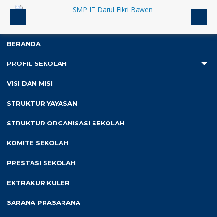
BERANDA
PROFIL SEKOLAH
1
VISI DAN MISI
Anda ada di :
Home
/
2024
/
Oktober
STRUKTUR YAYASAN
STRUKTUR ORGANISASI SEKOLAH
Arsip bulan Oktober 2024
KOMITE SEKOLAH
PRESTASI SEKOLAH
EKTRAKURIKULER
Pendidikan
SARANA PRASARANA