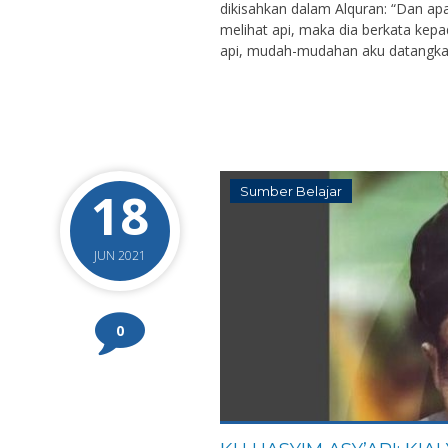
dikisahkan dalam Alquran: “Dan ap
melihat api, maka dia berkata kepa
api, mudah-mudahan aku datangkan 
18
Sumber Belajar
JUN 2021
0