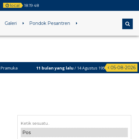
local
18
:
19
49
Galeri
Pondok Pesantren
05-08-2026
11 bulan yang lalu
/ 14 Agustus 1958 Hari Jadi Provinsi Bali