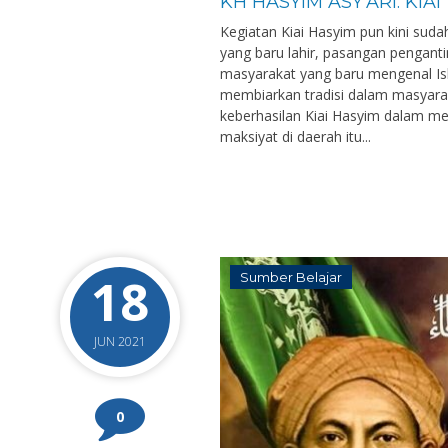
KH HASYIM ASY’ARI: KI
Kegiatan Kiai Hasyim pun kini sud
yang baru lahir, pasangan pengant
masyarakat yang baru mengenal Is
membiarkan tradisi dalam masyara
keberhasilan Kiai Hasyim dalam m
maksiyat di daerah itu...
18
Sumber Belajar
JUN 2021
0