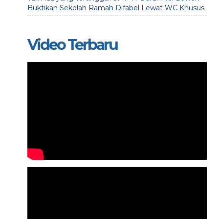
Buktikan Sekolah Ramah Difabel Lewat WC Khusus
Video Terbaru