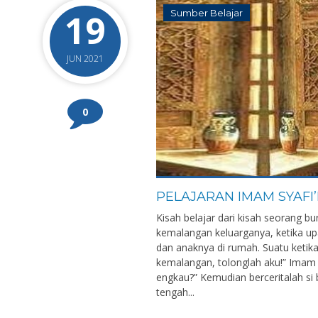
19
Sumber Belajar
JUN 2021
0
PELAJARAN IMAM SYAFI
Kisah belajar dari kisah seorang 
kemalangan keluarganya, ketika up
dan anaknya di rumah. Suatu ketik
kemalangan, tolonglah aku!” Imam 
engkau?” Kemudian berceritalah si
tengah...