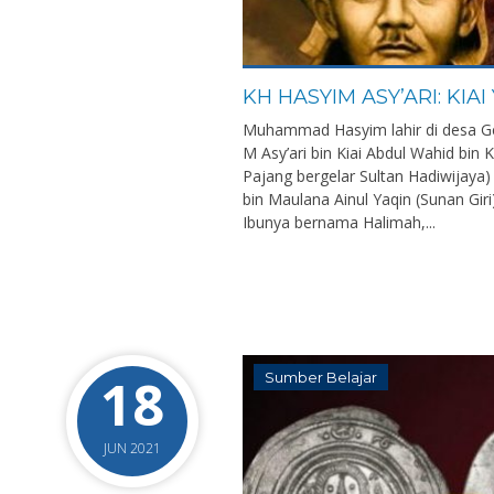
KH HASYIM ASY’ARI: KI
Muhammad Hasyim lahir di desa G
M Asy’ari bin Kiai Abdul Wahid bin 
Pajang bergelar Sultan Hadiwijaya)
bin Maulana Ainul Yaqin (Sunan Giri
Ibunya bernama Halimah,...
18
Sumber Belajar
JUN 2021