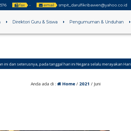
3576
fax
-
email
smpit_darulfikribawen@yahoo.co.id
h
Direktori Guru & Siswa
Pengumuman & Unduhan
a, pada tanggal hari ini Negara selalu merayakan Hari Pramuka
Anda ada di :
Home
/
2021
/
Juni