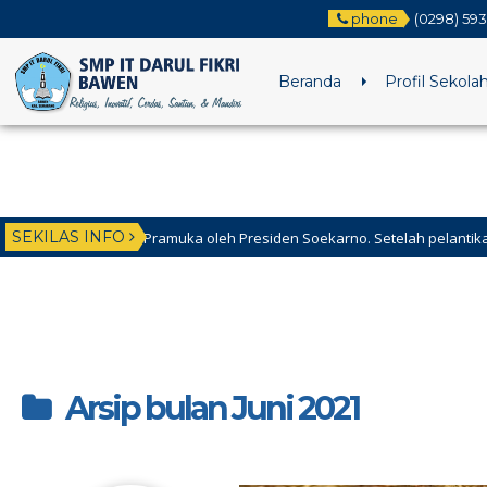
phone
(0298) 59
Beranda
Profil Sekola
SEKILAS INFO
n Pramuka oleh Presiden Soekarno. Setelah pelantikan ini dan seterusny
Arsip bulan Juni 2021