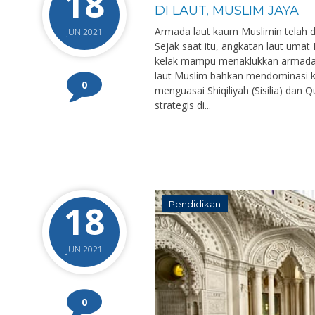
18
DI LAUT, MUSLIM JAYA
Armada laut kaum Muslimin telah d
JUN 2021
Sejak saat itu, angkatan laut uma
kelak mampu menaklukkan armada 
laut Muslim bahkan mendominasi ke
0
menguasai Shiqiliyah (Sisilia) dan
strategis di...
18
Pendidikan
JUN 2021
0