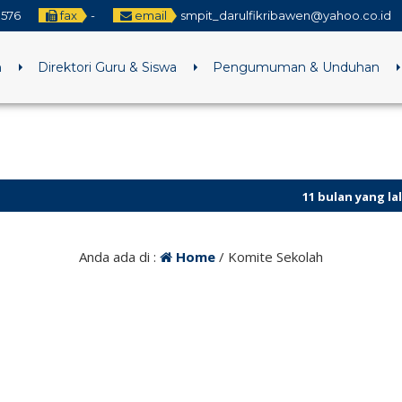
3576
fax
-
email
smpit_darulfikribawen@yahoo.co.id
h
Direktori Guru & Siswa
Pengumuman & Unduhan
11 bulan yang lalu
/ 14 Ag
11 bulan yang lalu
/ 14 Ag
Anda ada di :
Home
/
Komite Sekolah