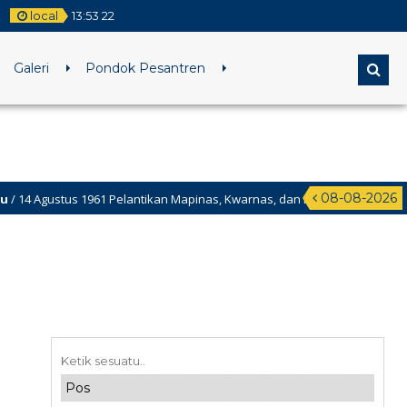
local
13
:
53
23
Galeri
Pondok Pesantren
08-08-2026
ustus 1961 Pelantikan Mapinas, Kwarnas, dan Kwarnari di Istana Negara,
ustus 1950 Hari Jadi Provinsi Kalimantan Selatan.