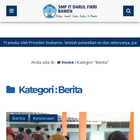
iden Soekarno. Setelah pelantikan ini dan seterusnya, pada tanggal hari ini 
Anda ada di :
Home
/
Kategori "Berita"
Kategori : Berita
Berita
Kesiswaan