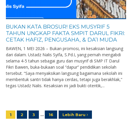
BUKAN KATA BROSUR! EKS MUSYRIF 5
TAHUN UNGKAP FAKTA SMPIT DARUL FIKRI:
CETAK HAFIZ, PENGUSAHA, & DA’I MUDA
BAWEN, 1 MEI 2026 – Bukan promosi, ini kesaksian langsung
dari dalam. Ustadz Nalis Syifa, S.Pd.I, yang pernah mengabdi
selama 4-5 tahun sebagai guru dan musyrif di SMP IT Darul
Fikri Bawen, buka-bukaan soal “dapur” pendidikan sekolah
tersebut. “Saya menyaksikan langsung bagaimana sekolah ini
membentuk santri tidak hanya cerdas, tetapi juga berakhlak,”
tegas Ustadz Nalis. Kesaksian ini jadi bukti otentik,...
1
2
3
…
16
Lebih Baru