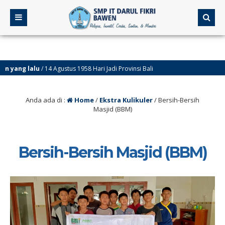
yang lalu
/ 14 Agustus 1958 Hari Jadi Provinsi Bali
Anda ada di :
Home
/
Ekstra Kulikuler
/
Bersih-Bersih
Masjid (BBM)
Bersih-Bersih Masjid (BBM)