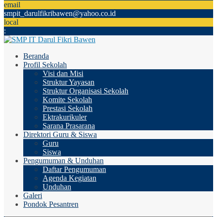
email
smpit_darulfikribawen@yahoo.co.id
local
:
Beranda
Profil Sekolah
Visi dan Misi
Struktur Yayasan
Struktur Organisasi Sekolah
Komite Sekolah
Prestasi Sekolah
Ektrakurikuler
Sarana Prasarana
Direktori Guru & Siswa
Guru
Siswa
Pengumuman & Unduhan
Daftar Pengumuman
Agenda Kegiatan
Unduhan
Galeri
Pondok Pesantren