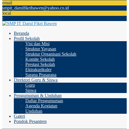
email
smpit_darulfikribawen@yahoo.co.id
local
:
Beranda
Profil Sekolah
Visi dan Misi
Struktur Yayasan
Struktur Organisasi Sekolah
Komite Sekolah
Prestasi Sekolah
Ektrakurikuler
Sarana Prasarana
Direktori Guru & Siswa
Guru
Siswa
Pengumuman & Unduhan
Daftar Pengumuman
Agenda Kegiatan
Unduhan
Galeri
Pondok Pesantren