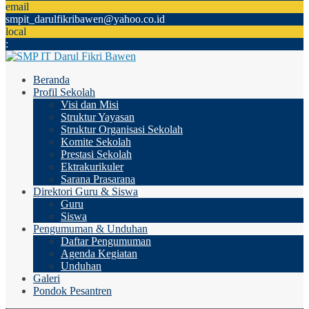
email
smpit_darulfikribawen@yahoo.co.id
local
:
Beranda
Profil Sekolah
Visi dan Misi
Struktur Yayasan
Struktur Organisasi Sekolah
Komite Sekolah
Prestasi Sekolah
Ektrakurikuler
Sarana Prasarana
Direktori Guru & Siswa
Guru
Siswa
Pengumuman & Unduhan
Daftar Pengumuman
Agenda Kegiatan
Unduhan
Galeri
Pondok Pesantren