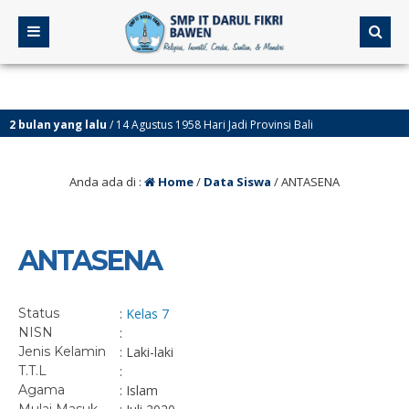
bulan yang lalu
/ 14 Agustus 1958 Hari Jadi Provinsi Bali
Anda ada di :
Home
/
Data Siswa
/
ANTASENA
ANTASENA
Status
:
Kelas 7
NISN
:
Jenis Kelamin
: Laki-laki
T.T.L
:
Agama
: Islam