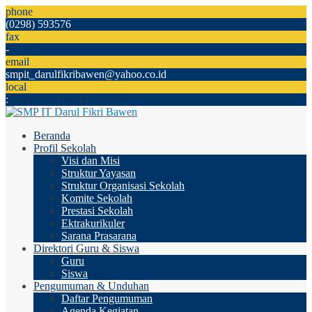
phone
(0298) 593576
fax
-
email
smpit_darulfikribawen@yahoo.co.id
local
:
Beranda
Profil Sekolah
Visi dan Misi
Struktur Yayasan
Struktur Organisasi Sekolah
Komite Sekolah
Prestasi Sekolah
Ektrakurikuler
Sarana Prasarana
Direktori Guru & Siswa
Guru
Siswa
Pengumuman & Unduhan
Daftar Pengumuman
Agenda Kegiatan