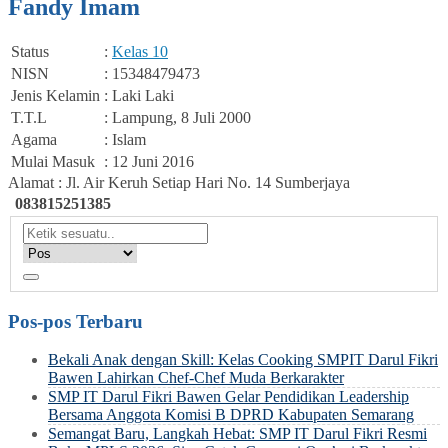
Fandy Imam
Status
:
Kelas 10
NISN
: 15348479473
Jenis Kelamin
: Laki Laki
T.T.L
: Lampung, 8 Juli 2000
Agama
: Islam
Mulai Masuk
: 12 Juni 2016
Alamat : Jl. Air Keruh Setiap Hari No. 14 Sumberjaya
083815251385
Pos-pos Terbaru
Bekali Anak dengan Skill: Kelas Cooking SMPIT Darul Fikri
Bawen Lahirkan Chef-Chef Muda Berkarakter
SMP IT Darul Fikri Bawen Gelar Pendidikan Leadership
Bersama Anggota Komisi B DPRD Kabupaten Semarang
Semangat Baru, Langkah Hebat: SMP IT Darul Fikri Resmi