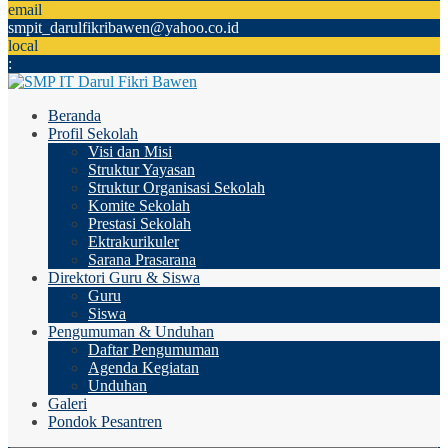
email
smpit_darulfikribawen@yahoo.co.id
local
:
Beranda
Profil Sekolah
Visi dan Misi
Struktur Yayasan
Struktur Organisasi Sekolah
Komite Sekolah
Prestasi Sekolah
Ektrakurikuler
Sarana Prasarana
Direktori Guru & Siswa
Guru
Siswa
Pengumuman & Unduhan
Daftar Pengumuman
Agenda Kegiatan
Unduhan
Galeri
Pondok Pesantren