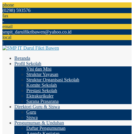
phone
(0298) 593576
fax
-
email
smpit_darulfikribawen@yahoo.co.id
local
:
Beranda
Profil Sekolah
Visi dan Misi
Struktur Yayasan
Struktur Organisasi Sekolah
Komite Sekolah
Prestasi Sekolah
Ektrakurikuler
Sarana Prasarana
Direktori Guru & Siswa
Guru
Siswa
Pengumuman & Unduhan
Daftar Pengumuman
Agenda Kegiatan